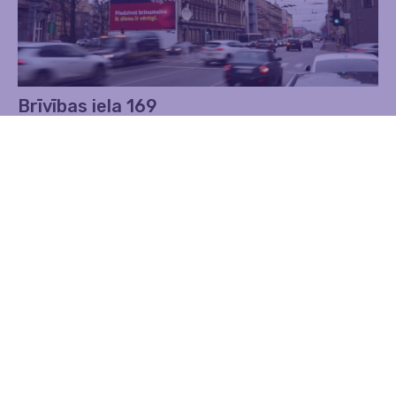
Brīvības iela 169
Reklāma
Reklāmas laukums
Sienas
12.50 m x 20.00 m
Uzzināt vairāk
Kонтакты
Adrese