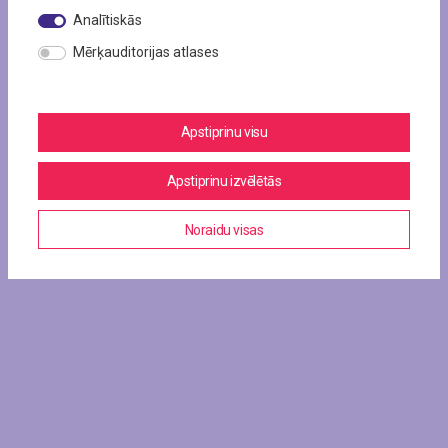
Analītiskās
Mērķauditorijas atlases
Apstiprinu visu
Apstiprinu izvēlētās
Noraidu visas