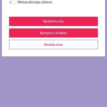
Mērķauditorijas atlases
Apstiprinu visu
Apstiprinu izvēlētās
Noraidu visas