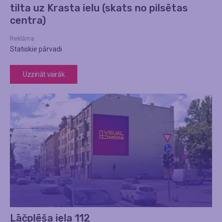
tilta uz Krasta ielu (skats no pilsētas
centra)
Reklāma
Statiskie pārvadi
Uzzināt vairāk
Lāčplēša iela 112