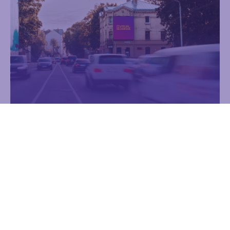
Kalnciema iela 17a
Reklāma
Reklāmas laukums
Digitālie ekrāni
4.12 m x 4.95 m
Uzzināt vairāk