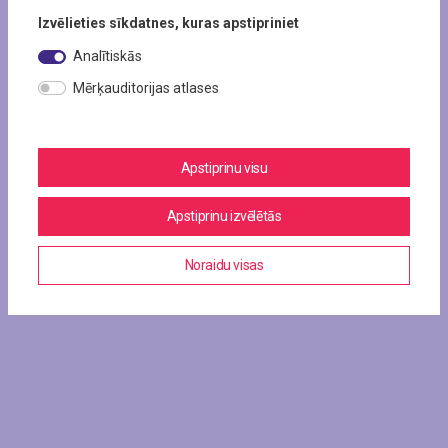
Izvēlieties sīkdatnes, kuras apstipriniet
Analītiskās
Mērķauditorijas atlases
Apstiprinu visu
Apstiprinu izvēlētās
Noraidu visas