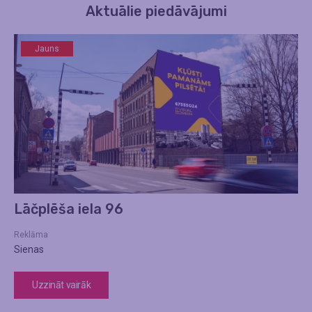
Aktuālie piedāvājumi
Jauns
Lāčplēša iela 96
Reklāma
Sienas
Uzzināt vairāk