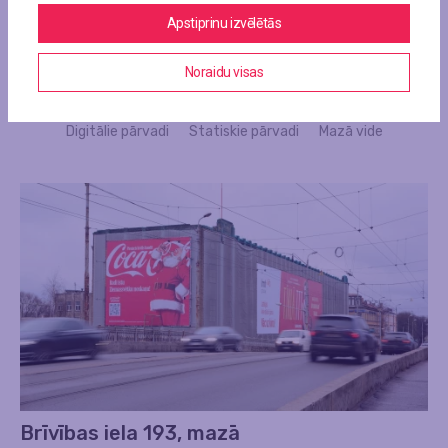
Apstiprinu izvēlētās
Noraidu visas
Visas lokācijas
Sienas
Digitālie ekrāni
Digitālie pārvadi
Statiskie pārvadi
Mazā vide
Brīvības iela 193, mazā