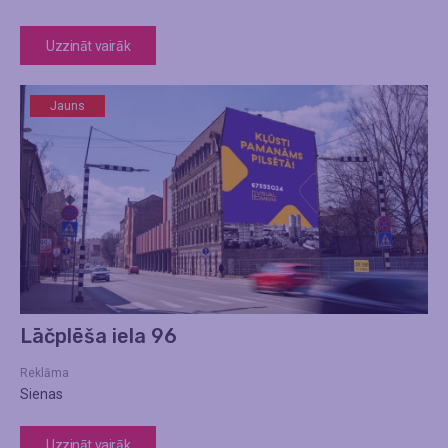
Uzzināt vairāk
Jauns
Lāčplēša iela 96
Reklāma
Sienas
Uzzināt vairāk