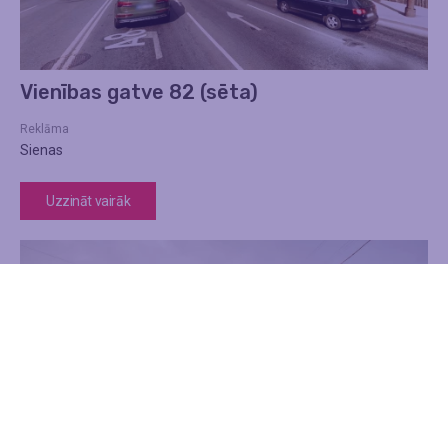
Vienības gatve 82 (sēta)
Reklāma
Sienas
Uzzināt vairāk