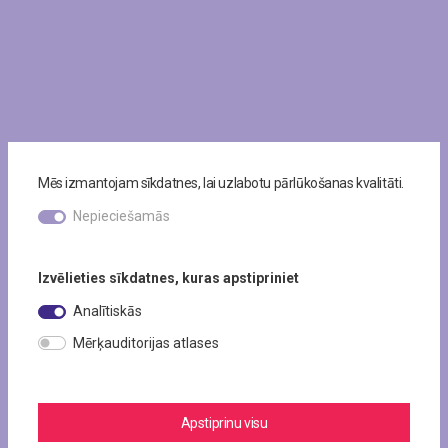
Mēs izmantojam sīkdatnes, lai uzlabotu pārlūkošanas kvalitāti.
Nepieciešamās
Izvēlieties sīkdatnes, kuras apstipriniet
Analītiskās
Mērķauditorijas atlases
Apstiprinu visu