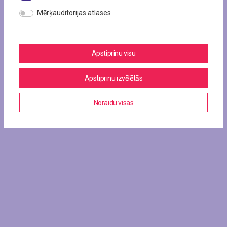
Mērķauditorijas atlases
Apstiprinu visu
Apstiprinu izvēlētās
Noraidu visas