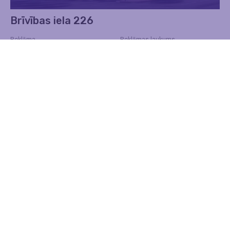
Brīvības iela 226
Reklāma
Reklāmas laukums
Digitālie ekrāni
5.60 m x 6.60 m
Uzzināt vairāk
Kontakti
Adrese
DĀRZA IELA 3, Rīga, LV-1007
Telefons
+371 67555024