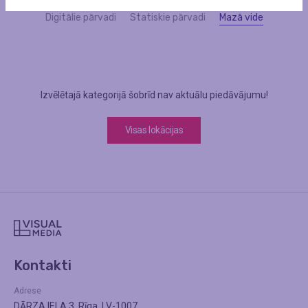
Digitālie pārvadi
Statiskie pārvadi
Mazā vide
Izvēlētajā kategorijā šobrīd nav aktuālu piedāvājumu!
Visas lokācijas
Kontakti
Adrese
DĀRZA IELA 3, Rīga, LV-1007