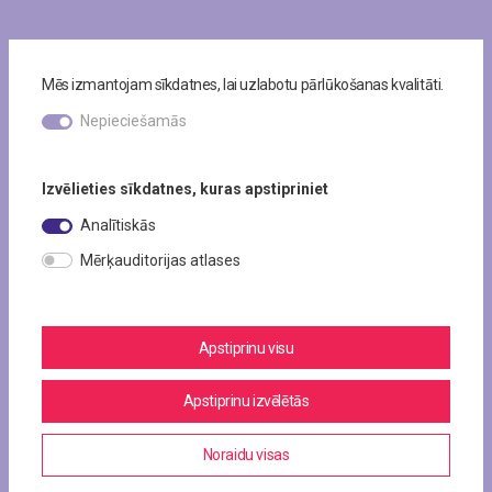
Mēs izmantojam sīkdatnes, lai uzlabotu pārlūkošanas kvalitāti.
Nepieciešamās
Izvēlieties sīkdatnes, kuras apstipriniet
Analītiskās
Mērķauditorijas atlases
Apstiprinu visu
Apstiprinu izvēlētās
Noraidu visas
Visas lokācijas
Sienas
Digitālie ekrāni