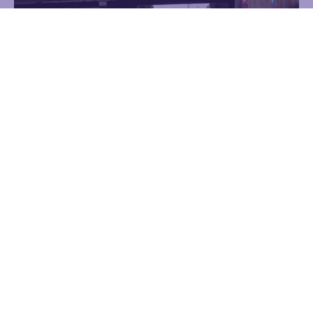
Satiksmes pārvads Nr 7 pār Krasta ielu
(Salu tilta turpinājums)
Reklāma
Statiskie pārvadi
Uzzināt vairāk
Kontakti