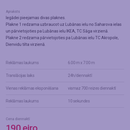
Apraksts
Iegādei pieejamas divas plaknes.
Plakne 1 redzama uzbraucot uz Lubānas ielu no Saharova ielas
un pārvietojoties pa Lubānas ielu IKEA, TC Sāga virzienā.
Plakne 2 redzama pārvietojoties pa Lubānas ielu TC Akropole,
Dienvidu tilta virzienā.
Reklāmas laukums
6.00 m x 7.00 m
Translācijas laiks
24h/diennaktī
Vienas reklāmas eksponēšana
vismaz 700 reizes diennaktī
Reklāmas laukums
10 sekundes
Cena diennaktī
190 eiro