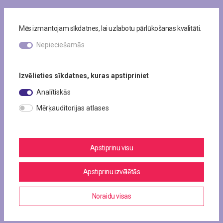
Mēs izmantojam sīkdatnes, lai uzlabotu pārlūkošanas kvalitāti.
Nepieciešamās
Izvēlieties sīkdatnes, kuras apstipriniet
Analītiskās
Mērķauditorijas atlases
Apstiprinu visu
Apstiprinu izvēlētās
Noraidu visas