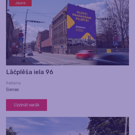
Jauns
Lāčplēša iela 96
Reklāma
Sienas
Uzzināt vairāk