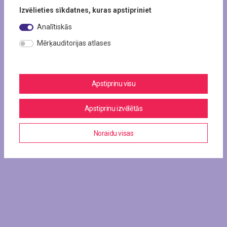
Izvēlieties sīkdatnes, kuras apstipriniet
Analītiskās
Mērķauditorijas atlases
Apstiprinu visu
Apstiprinu izvēlētās
Noraidu visas