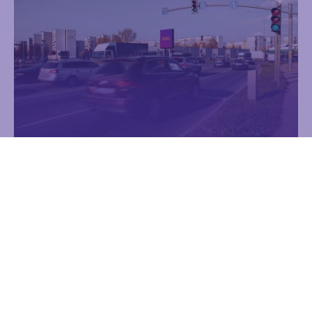
Ilūkstes stends
Reklāma
Reklāmas laukums
Digitālie ekrāni
6.00 m x 7.00 m
Uzzināt vairāk