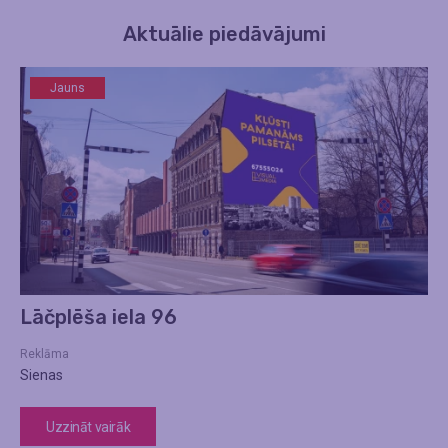
Aktuālie piedāvājumi
Jauns
Lāčplēša iela 96
Reklāma
Sienas
Uzzināt vairāk