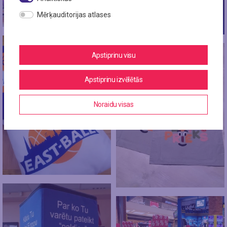
Mērķauditorijas atlases
Apstiprinu visu
Apstiprinu izvēlētās
Noraidu visas