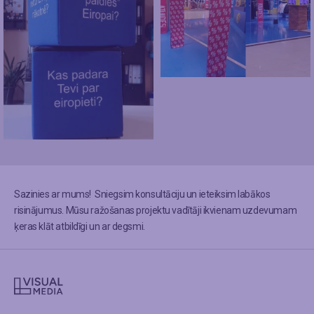
Sazinies ar mums! Sniegsim konsultāciju un ieteiksim labākos
risinājumus. Mūsu ražošanas projektu vadītāji ikvienam uzdevumam
ķeras klāt atbildīgi un ar degsmi.