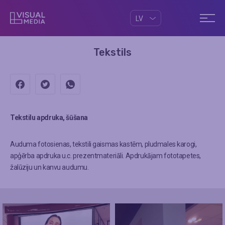
LV
Tekstils
Tekstilu apdruka, šūšana
Auduma fotosienas, tekstili gaismas kastēm, pludmales karogi,
apģērba apdruka u.c. prezentmateriāli. Apdrukājam fototapetes,
žalūziju un kanvu audumu.