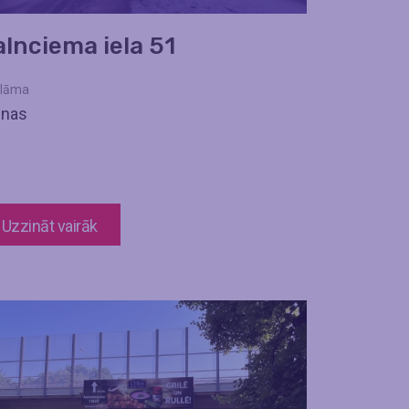
alnciema iela 51
lāma
enas
Uzzināt vairāk