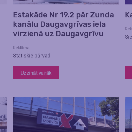
Estakāde Nr 19.2 pār Zunda
K
kanālu Daugavgrīvas iela
Rek
virzienā uz Daugavgrīvu
Si
Reklāma
Statiskie pārvadi
Uzzināt vairāk