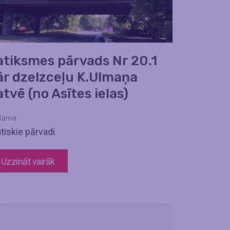
atiksmes pārvads Nr 20.1
ār dzelzceļu K.Ulmaņa
tvē (no Asītes ielas)
lāma
tiskie pārvadi
Uzzināt vairāk