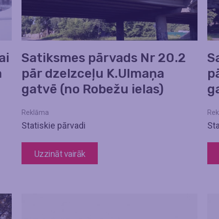
ai
Satiksmes pārvads Nr 20.2
S
a
pār dzelzceļu K.Ulmaņa
p
gatvē (no Robežu ielas)
ga
Reklāma
Rek
Statiskie pārvadi
Sta
Uzzināt vairāk