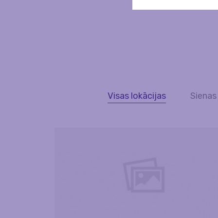
Visas lokācijas
Sienas