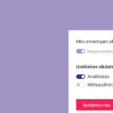
Mēs izmantojam sīkd
Nepiecieša
Izvēlieties sīkdat
Analītiskās
Mērķauditori
Apstiprinu visu