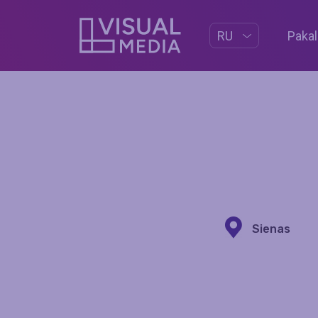
Paka
RU
Sienas