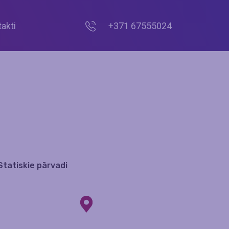
akti
+371 67555024
tatiskie pārvadi