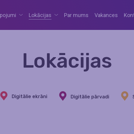
lpojumi
Lokācijas
Par mums
Vakances
Kont
Lokācijas
Digitālie ekrāni
Digitālie pārvadi
S