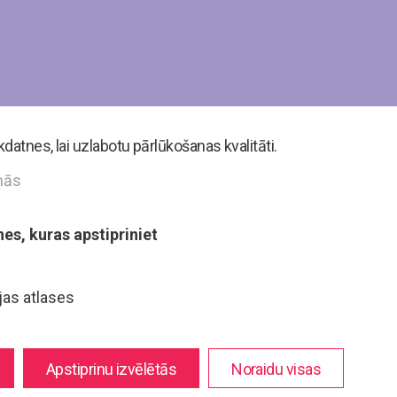
atnes, lai uzlabotu pārlūkošanas kvalitāti.
mās
nes, kuras apstipriniet
jas atlases
Apstiprinu izvēlētās
Noraidu visas