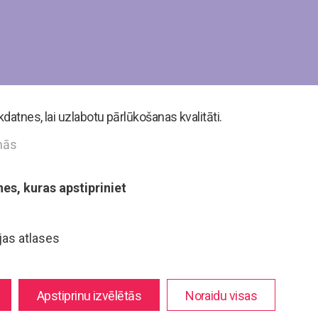
atnes, lai uzlabotu pārlūkošanas kvalitāti.
mās
nes, kuras apstipriniet
jas atlases
Apstiprinu izvēlētās
Noraidu visas