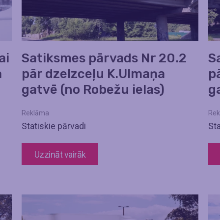
ai
Satiksmes pārvads Nr 20.2
S
a
pār dzelzceļu K.Ulmaņa
p
gatvē (no Robežu ielas)
ga
Reklāma
Rek
Statiskie pārvadi
Sta
Uzzināt vairāk