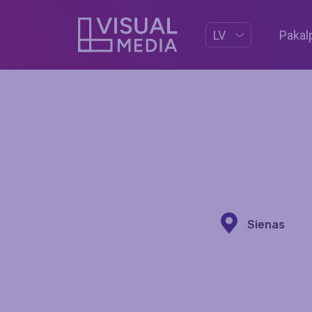
Pakal
LV
Sienas