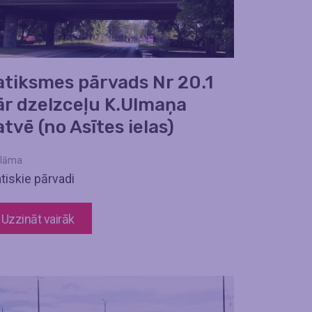
atiksmes pārvads Nr 20.1
ār dzelzceļu K.Ulmaņa
tvē (no Asītes ielas)
lāma
tiskie pārvadi
Uzzināt vairāk