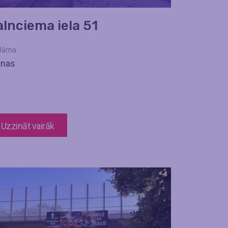
alnciema iela 51
lāma
enas
Uzzināt vairāk