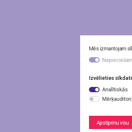
Mēs izmantojam sīkd
Nepiecieša
Izvēlieties sīkdat
Analītiskās
Mērķauditori
Apstiprinu visu