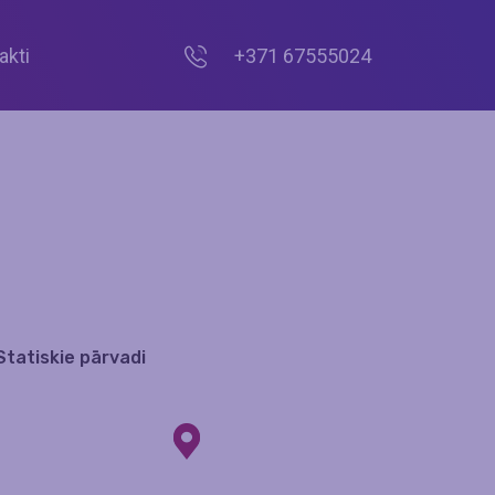
akti
+371 67555024
tatiskie pārvadi