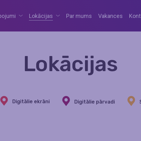
pojumi
Lokācijas
Par mums
Vakances
Kont
Lokācijas
Digitālie ekrāni
Digitālie pārvadi
S